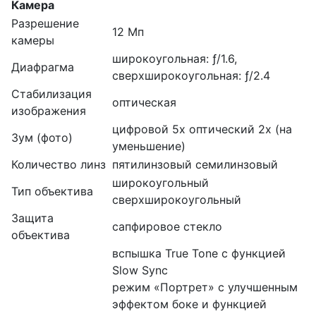
Камера
Разрешение
12 Мп
камеры
широкоугольная: ƒ/1.6,
Диафрагма
сверхшироко­угольная: ƒ/2.4
Стабилизация
оптическая
изображения
цифровой 5x оптический 2x (на
Зум (фото)
уменьшение)
Количество линз
пятилинзовый семилинзовый
широкоугольный
Тип объектива
сверхширокоугольный
Защита
сапфировое стекло
объектива
вспышка True Tone с функцией
Slow Sync
режим «Портрет» с улучшенным
эффектом боке и функцией