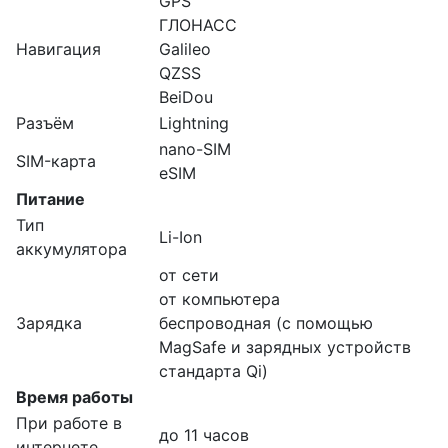
GPS
ГЛОНАСС
Навигация
Galileo
QZSS
BeiDou
Разъём
Lightning
nano-SIM
SIM-карта
eSIM
Питание
Тип
Li-Ion
аккумулятора
от сети
от компьютера
Зарядка
беспроводная (с помощью
MagSafe и зарядных устройств
стандарта Qi)
Время работы
При работе в
до 11 часов
интернете