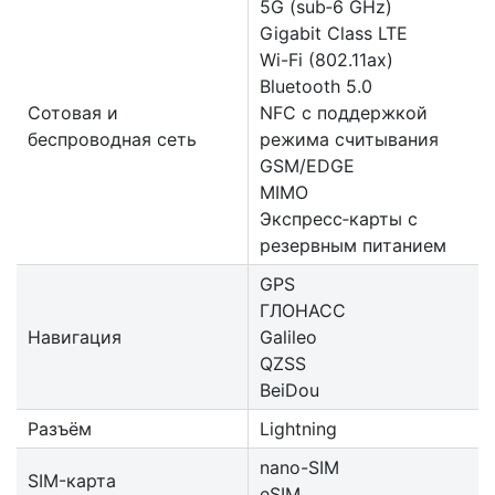
5G (sub‑6 GHz)
Gigabit Class LTE
Wi-Fi (802.11​ax)
Bluetooth 5.0
Сотовая и
NFC с поддержкой
беспроводная сеть
режима считывания
GSM/EDGE
MIMO
Экспресс‑карты с
резервным питанием
GPS
ГЛОНАСС
Навигация
Galileo
QZSS
BeiDou
Разъём
Lightning
nano-SIM
SIM-карта
eSIM