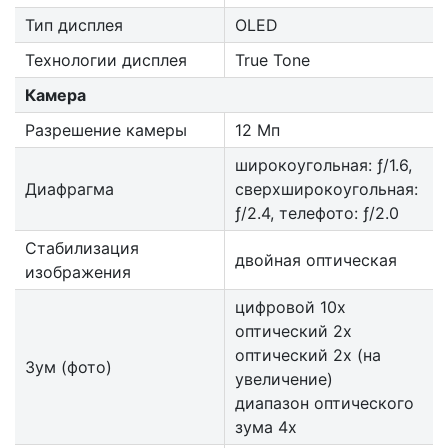
Тип дисплея
OLED
Технологии дисплея
True Tone
Камера
Разрешение камеры
12 Мп
широкоугольная: ƒ/1.6,
Диафрагма
сверхшироко­угольная:
ƒ/2.4, телефото: ƒ/2.0
Стабилизация
двойная оптическая
изображения
цифровой 10x
оптический 2x
оптический 2x (на
Зум (фото)
увеличение)
диапазон оптического
зума 4x