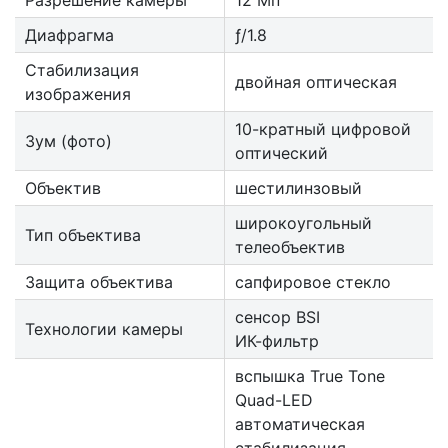
Диафрагма
ƒ/1.8
Стабилизация
двойная оптическая
изображения
10-кратный цифровой
Зум (фото)
оптический
Объектив
шестилинзовый
широкоугольный
Тип объектива
телеобъектив
Защита объектива
сапфировое стекло
cенсор BSI
Технологии камеры
ИК-фильтр
вспышка True Tone
Quad-LED
автоматическая
стабилизация