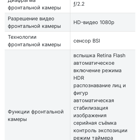
ƒ/2.2
фронтальной камеры
Разрешение видео
HD-видео 1080p
фронтальной камеры
Технологии
сенсор BSI
фронтальной камеры
вспышка Retina Flash
автоматическое
включение режима
HDR
распознавание лиц и
фигур
автоматическая
стабилизация
Функции фронтальной
изображения
камеры
серийная съëмка
контроль экспозиции
режим таймера