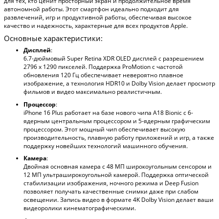
для тех, кто ценит просторный экран и продолжительное время
автономной работы. Этот смартфон идеально подходит для
развлечений, игр и продуктивной работы, обеспечивая высокое
качество и надежность, характерные для всех продуктов Apple.
Основные характеристики:
Дисплей
:
6.7-дюймовый Super Retina XDR OLED дисплей с разрешением
2796 х 1290 пикселей. Поддержка ProMotion с частотой
обновления 120 Гц обеспечивает невероятно плавное
изображение, а технология HDR10 и Dolby Vision делает просмотр
фильмов и видео максимально реалистичным.
Процессор
:
iPhone 16 Plus работает на базе нового чипа A18 Bionic с 6-
ядерным центральным процессором и 5-ядерным графическим
процессором. Этот мощный чип обеспечивает высокую
производительность, плавную работу приложений и игр, а также
поддержку новейших технологий машинного обучения.
Камера
:
Двойная основная камера с 48 МП широкоугольным сенсором и
12 МП ультраширокоугольной камерой. Поддержка оптической
стабилизации изображения, ночного режима и Deep Fusion
позволяет получать качественные снимки даже при слабом
освещении. Запись видео в формате 4K Dolby Vision делает ваши
видеоролики кинематографическими.