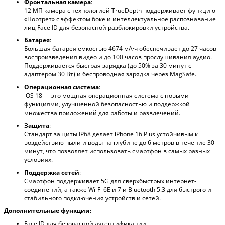
Фронтальная камера
:
12 МП камера с технологией TrueDepth поддерживает функцию
«Портрет» с эффектом боке и интеллектуальное распознавание
лиц Face ID для безопасной разблокировки устройства.
Батарея
:
Большая батарея емкостью 4674 мА·ч обеспечивает до 27 часов
воспроизведения видео и до 100 часов прослушивания аудио.
Поддерживается быстрая зарядка (до 50% за 30 минут с
адаптером 30 Вт) и беспроводная зарядка через MagSafe.
Операционная система
:
iOS 18 — это мощная операционная система с новыми
функциями, улучшенной безопасностью и поддержкой
множества приложений для работы и развлечений.
Защита
:
Стандарт защиты IP68 делает iPhone 16 Plus устойчивым к
воздействию пыли и воды на глубине до 6 метров в течение 30
минут, что позволяет использовать смартфон в самых разных
условиях.
Поддержка сетей
:
Смартфон поддерживает 5G для сверхбыстрых интернет-
соединений, а также Wi-Fi 6E и 7 и Bluetooth 5.3 для быстрого и
стабильного подключения устройств и сетей.
Дополнительные функции:
Face ID для безопасной аутентификации