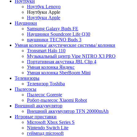
Ноутбуки
Ноутбук Lenovo
Ноутбуки Apple
Ноутбуки Apple
Наушники
Samsung Galaxy Buds FE
Наушники Soundcore Life Q30
наушники TECNO Buds 3
Умная колонка/ акустические системы/ колонки
Tronsmart Halo 110
Музыкальный центр Vipe NITRO X3 PRO
Портативная акустика JBL Clip 4
Умная колонка Яндекс
Умная колонка SberBoom Mini
Телевизоры
Телевизор Toshiba
Пылесосы
Пылесос Gorenje
Робот-пылесос Xiaomi Robot
Внешний аккумулятор
Внешний аккумулятор TFN 20000mAh
Игровые приставки
Microsoft Xbox Series S
Nintendo Switch Lite
геймпад microsoft