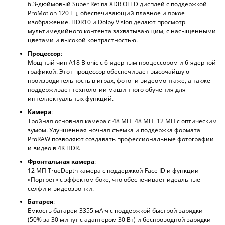
6.3-дюймовый Super Retina XDR OLED дисплей с поддержкой
ProMotion 120 Гц, обеспечивающий плавное и яркое
изображение. HDR10 и Dolby Vision делают просмотр
мультимедийного контента захватывающим, с насыщенными
цветами и высокой контрастностью.
Процессор
:
Мощный чип A18 Bionic с 6-ядерным процессором и 6-ядерной
графикой. Этот процессор обеспечивает высочайшую
производительность в играх, фото- и видеомонтаже, а также
поддерживает технологии машинного обучения для
интеллектуальных функций.
Камера
:
Тройная основная камера с 48 МП+48 МП+12 МП с оптическим
зумом. Улучшенная ночная съемка и поддержка формата
ProRAW позволяют создавать профессиональные фотографии
и видео в 4K HDR.
Фронтальная камера
:
12 МП TrueDepth камера с поддержкой Face ID и функции
«Портрет» с эффектом боке, что обеспечивает идеальные
селфи и видеозвонки.
Батарея
:
Емкость батареи 3355 мА·ч с поддержкой быстрой зарядки
(50% за 30 минут с адаптером 30 Вт) и беспроводной зарядки