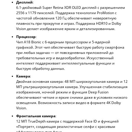
Дисплей
:
6.1-дюймовый Super Retina XDR OLED дисплей с разрешением
2556 х 1179 пикселей. Поддержка технологии ProMotion с
частотой обновления 120 Гц обеспечивает невероятную
плавность при прокрутке и играх. Поддержка HDR10 и Dolby
Vision делает изображение ярким и детализированным.
Процессор
:
Чип A18 Bionic с 6-ядерным процессором и 5-ядерной
графикой. Этот чип обеспечивает быструю работу смартфона
при любых задачах — от повседневных приложений до
требовательных игр и видеообработки. Искусственный
интеллект поддерживает интеллектуальные функции и
быструю обработку данных.
Камера
:
Двойная основная камера: 48 МП широкоугольная камера и 12
МП ультраширокоугольная камера. Улучшенная стабилизация
изображения, ночной режим и функция Deep Fusion
обеспечивают четкие и яркие снимки даже в условиях низкого
освещения. Возможность записи видео в формате 4K Dolby
Vision.
Фронтальная камера
:
12 МП TrueDepth камера с поддержкой Face ID и функцией
«Портрет», создающая реалистичные селфи с красивым
эффектом размытия фона.