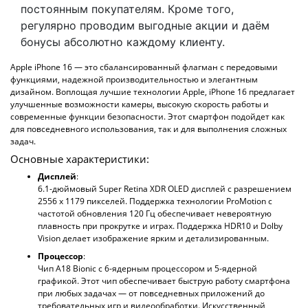
постоянным покупателям. Кроме того,
регулярно проводим выгодные акции и даём
бонусы абсолютно каждому клиенту.
Apple iPhone 16 — это сбалансированный флагман с передовыми
функциями, надежной производительностью и элегантным
дизайном. Воплощая лучшие технологии Apple, iPhone 16 предлагает
улучшенные возможности камеры, высокую скорость работы и
современные функции безопасности. Этот смартфон подойдет как
для повседневного использования, так и для выполнения сложных
задач.
Основные характеристики:
Дисплей
:
6.1-дюймовый Super Retina XDR OLED дисплей с разрешением
2556 х 1179 пикселей. Поддержка технологии ProMotion с
частотой обновления 120 Гц обеспечивает невероятную
плавность при прокрутке и играх. Поддержка HDR10 и Dolby
Vision делает изображение ярким и детализированным.
Процессор
:
Чип A18 Bionic с 6-ядерным процессором и 5-ядерной
графикой. Этот чип обеспечивает быструю работу смартфона
при любых задачах — от повседневных приложений до
требовательных игр и видеообработки. Искусственный