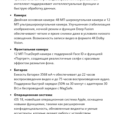
интеллект поддерживает интеллектуальные функции и
быструю обработку данных.
Камера
:
Двойная основная камера: 48 МП широкоугольная камера и 12
МП ультраширокоугольная камера. Улучшенная стабилизация
изображения, ночной режим и функция Deep Fusion
обеспечивают четкие и яркие снимки даже в условиях низкого
освещения. Возможность записи видео в формате 4K Dolby
Vision.
Фронтальная камера
:
12 МП TrueDepth камера с поддержкой Face ID и функцией
«Портрет», создающая реалистичные селфи с красивым
эффектом размытия фона.
Батарея
:
Емкость батареи 3568 мА·ч обеспечивает до 22 часов
воспроизведения видео и до 75 часов воспроизведения аудио.
Поддержка быстрой зарядки (50% за 30 минут с адаптером 30
Вт) и беспроводной зарядки с MagSafe.
Операционная система
:
iOS 18, новейшая операционная система Apple, оснащена
новыми функциями, такими как расширенная
конфиденциальность, обновленные виджеты и умные
ассистенты, которые делают работу с устройством