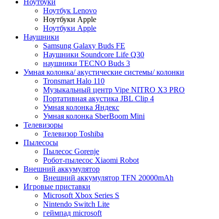
Ноутбуки
Ноутбук Lenovo
Ноутбуки Apple
Ноутбуки Apple
Наушники
Samsung Galaxy Buds FE
Наушники Soundcore Life Q30
наушники TECNO Buds 3
Умная колонка/ акустические системы/ колонки
Tronsmart Halo 110
Музыкальный центр Vipe NITRO X3 PRO
Портативная акустика JBL Clip 4
Умная колонка Яндекс
Умная колонка SberBoom Mini
Телевизоры
Телевизор Toshiba
Пылесосы
Пылесос Gorenje
Робот-пылесос Xiaomi Robot
Внешний аккумулятор
Внешний аккумулятор TFN 20000mAh
Игровые приставки
Microsoft Xbox Series S
Nintendo Switch Lite
геймпад microsoft