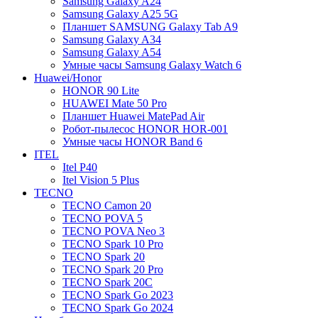
Samsung Galaxy A24
Samsung Galaxy A25 5G
Планшет SAMSUNG Galaxy Tab A9
Samsung Galaxy A34
Samsung Galaxy A54
Умные часы Samsung Galaxy Watch 6
Huawei/Honor
HONOR 90 Lite
HUAWEI Mate 50 Pro
Планшет Huawei MatePad Air
Робот-пылесос HONOR HOR-001
Умные часы HONOR Band 6
ITEL
Itel P40
Itel Vision 5 Plus
TECNO
TECNO Camon 20
TECNO POVA 5
TECNO POVA Neo 3
TECNO Spark 10 Pro
TECNO Spark 20
TECNO Spark 20 Pro
TECNO Spark 20C
TECNO Spark Go 2023
TECNO Spark Go 2024