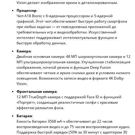
Vision делает изображение ярким и детализированным.
Процессор
:
Чип A18 Bionic с 6-ядерным процессором и 5-ядерной
графикой. Этот чип обеспечивает быструю работу смартфона
при любых задачах — от повседневных приложений до
требовательных игр и видеообработки. Искусственный
интеллект поддерживает интеллектуальные функции и
быструю обработку данных.
Камера
:
Двойная основная камера: 48 МП широкоугольная камера и 12
МП ультраширокоугольная камера. Улучшенная стабилизация
изображения, ночной режим и функция Deep Fusion
обеспечивают четкие и яркие снимки даже в условиях низкого
освещения. Возможность записи видео в формате 4K Dolby
Vision.
Фронтальная камера
:
12 МП TrueDepth камера с поддержкой Face ID и функцией
«Портрет», создающая реалистичные селфи с красивым
эффектом размытия фона.
Батарея
:
Емкость батареи 3568 мА·ч обеспечивает до 22 часов
воспроизведения видео и до 75 часов воспроизведения аудио.
Поддержка быстрой зарядки (50% за 30 минут с адаптером 30