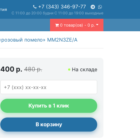
+7 (343) 346-97-77
нтия
С 11:00 до 20:00 будни С 11:00 до 19:00 выходные
0 товар(ов) - 0 р.
т «розовый помело» MM2N3ZE/A
400 р.
480 р.
На складе
Купить в 1 клик
В корзину