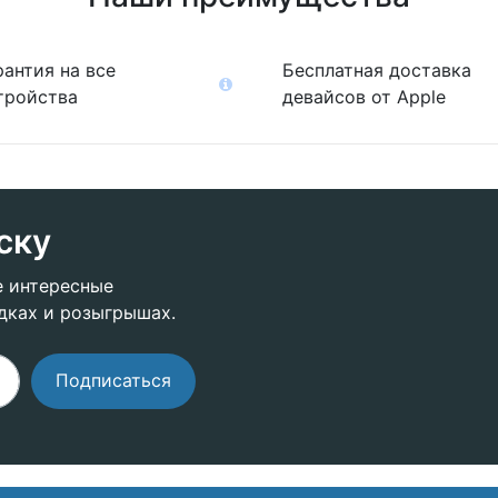
рантия на все
Бесплатная доставка
тройства
девайсов от Apple
ску
е интересные
дках и розыгрышах.
Подписаться