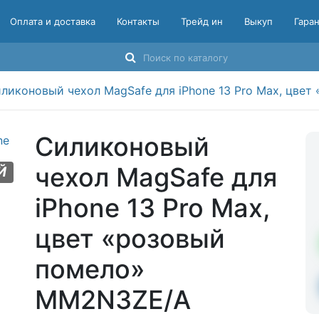
Оплата и доставка
Контакты
Трейд ин
Выкуп
Гара
ликоновый чехол MagSafe для iPhone 13 Pro Max, цве
Силиконовый
чехол MagSafe для
Й
iPhone 13 Pro Max,
цвет «розовый
помело»
MM2N3ZE/A