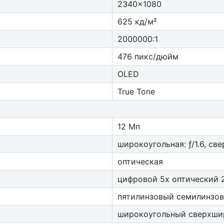
2340x1080
625 кд/м²
2000000:1
476 пикс/дюйм
OLED
True Tone
12 Мп
широкоугольная: ƒ/1.6, све
оптическая
цифровой 5x оптический 
пятилинзовый семилинзо
широкоугольный сверхши