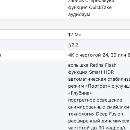
запись стереозвука
функция QuickTake
аудиозум
12 Мп
ƒ/2.2
ы
4K с частотой 24, 30 или 
вспышка Retina Flash
функция Smart HDR
автоматическая стабилиз
режим «Портрет» с улучш
«Глубина»
портретное освещение
анимированные смайлики A
технология Deep Fusion
расширенный динамически
частотой до 30 кадров/ с