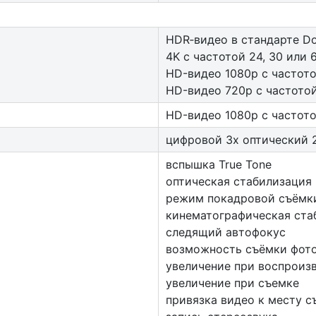
HDR‑видео в стандарте Dol
4K с частотой 24, 30 или 6
HD-видео 1080p с частото
HD-видео 720p с частотой
HD-видео 1080р c частотой
цифровой 3х оптический 
вспышка True Tone
оптическая стабилизация
режим покадровой съёмки
кинематографическая стаб
следящий автофокус
возможность съёмки фото
увеличение при воспроиз
увеличение при съемке
привязка видео к месту с