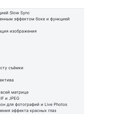
цией Slow Sync
енным эффектом боке и функцией
ация изображения
есту съёмки
ектива
а всей матрице
IF и JPEG
н для фотографий и Live Photos
ения эффекта красных глаз