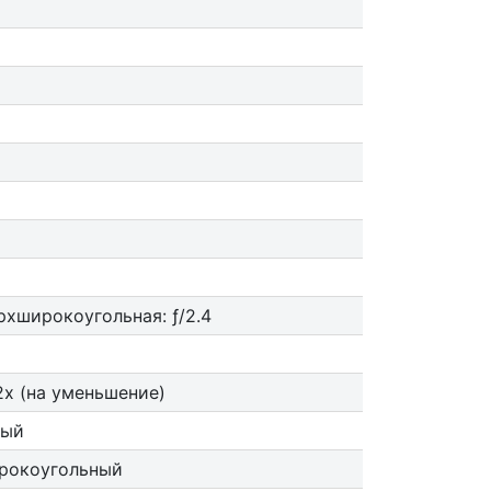
рхшироко­угольная: ƒ/2.4
2x (на уменьшение)
вый
рокоугольный