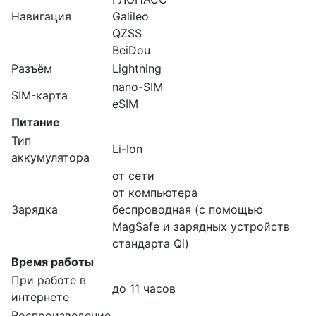
Навигация
Galileo
QZSS
BeiDou
Разъём
Lightning
nano-SIM
SIM-карта
eSIM
Питание
Тип
Li-Ion
аккумулятора
от сети
от компьютера
Зарядка
беспроводная (с помощью
MagSafe и зарядных устройств
стандарта Qi)
Время работы
При работе в
до 11 часов
интернете
Воспроизведение