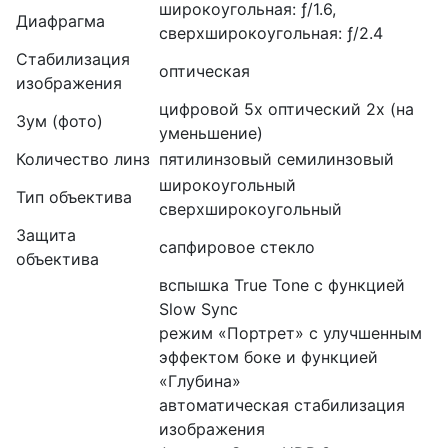
широкоугольная: ƒ/1.6,
Диафрагма
сверхшироко­угольная: ƒ/2.4
Стабилизация
оптическая
изображения
цифровой 5x оптический 2x (на
Зум (фото)
уменьшение)
Количество линз
пятилинзовый семилинзовый
широкоугольный
Тип объектива
сверхширокоугольный
Защита
сапфировое стекло
объектива
вспышка True Tone с функцией
Slow Sync
режим «Портрет» с улучшенным
эффектом боке и функцией
«Глубина»
автоматическая стабилизация
изображения