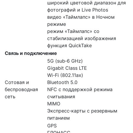
широкий цветовой диапазон для
фотографий и Live Photos
видео «Таймлапс» в Ночном
режиме
режим «Таймлапс» со
стабилизацией изображения
функция QuickTake
Связь и подключение
5G (sub‑6 GHz)
Gigabit Class LTE
Wi-Fi (802.11​ax)
Сотовая и
Bluetooth 5.0
беспроводная
NFC с поддержкой режима
сеть
считывания
MIMO
Экспресс‑карты с резервным
питанием
GPS
ГЛОНАСС