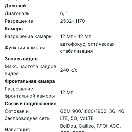
Дисплей
Диагональ
6,1"
Разрешение
2532x1170
Камера
Разрешение камеры
12 Мп+ 12 Мп
автофокус, оптическая
Функции камеры
стабилизация
Запись видео
Макс. частота кадров
240 к/с
видео
Фронтальная камера
Разрешение
12 Мп
фронтальной камеры
Связь и подключение
Сотовая и
GSM 900/1800/1900, 3G, 4G
беспроводная сеть
LTE, 5G, VoLTE
BeiDou, Galileo, ГЛОНАСС,
Навигация