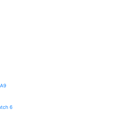
 A9
tch 6