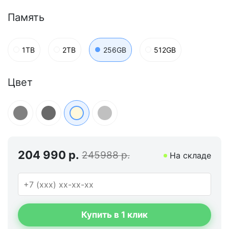
Память
1TB
2TB
256GB
512GB
Цвет
204 990 р.
245988 р.
На складе
Купить в 1 клик